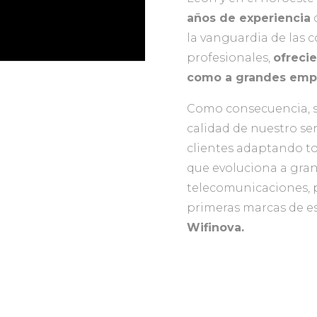
d
años de experiencia
la vanguardia de las 
ofreci
profesionales,
como a grandes emp
Como consecuencia, s
calidad de nuestro se
clientes adaptando t
que evoluciona a gran
telecomunicaciones, 
primeras marcas de e
Wifinova.