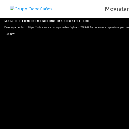
Movistar
Reproductor
Media error: Format(s) not supported or source(s) not found
de
Descargar archivo: https://ochocanos.com/wp-content/uploads/2019/08/ochocanos_corporativo_promo-
vídeo
720.mov