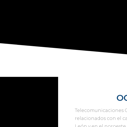
O
Telecomunicaciones O
relacionados con el 
León y en el noroeste