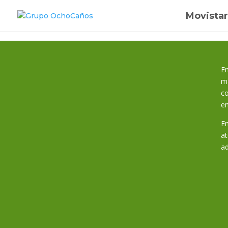
Movistar
E
má
co
en
E
at
a