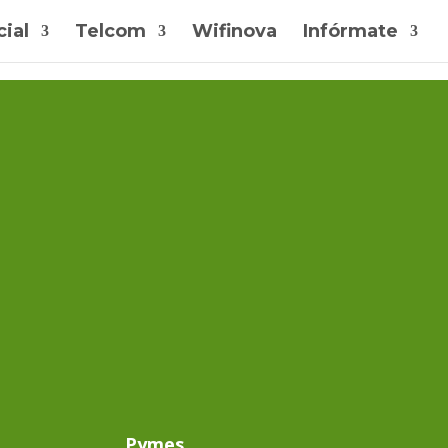
ial
Telcom
Wifinova
Infórmate
Pymes