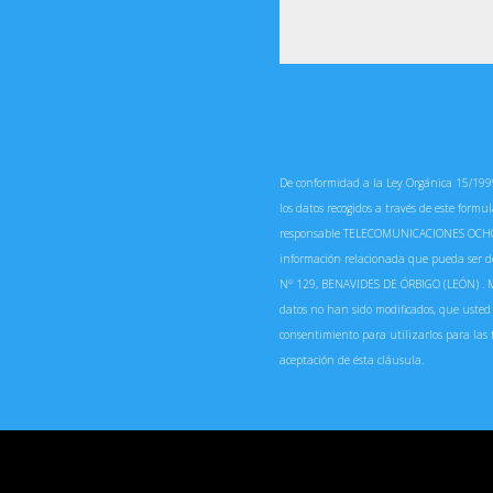
De conformidad a la Ley Orgánica 15/1999
los datos recogidos a través de este form
responsable TELECOMUNICACIONES OCHO CAÑ
información relacionada que pueda ser de
Nº 129, BENAVIDES DE ÓRBIGO (LEÓN) . M
datos no han sido modificados, que usted
consentimiento para utilizarlos para las 
aceptación de ésta cláusula.