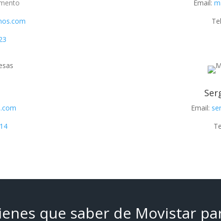
amento
Email:
m
nos.com
Te
23
Ser
s.com
Email:
se
 14
Te
tienes que saber de Movistar pa