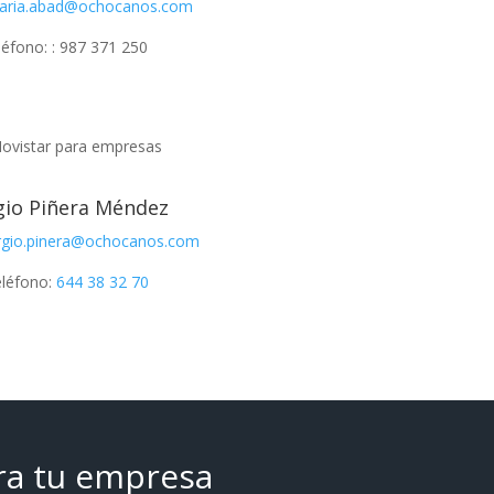
aria.abad@ochocanos.com
léfono: : 987 371 250
gio Piñera Méndez
rgio.pinera@ochocanos.com
léfono:
644 38 32 70
ra tu empresa