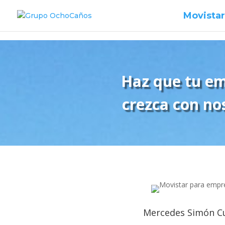
Movistar
Haz que tu e
crezca con no
Mercedes Simón C