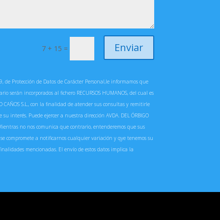
Enviar
7 + 15
=
, de Protección de Datos de Carácter Personal,le informamos que
ulario serán incorporados al fichero RECURSOS HUMANOS, del cual es
OS S.L., con la finalidad de atender sus consultas y remitirle
 su interés. Puede ejercer a nuestra dirección AVDA. DEL ÓRBIGO
ientras no nos comunica que contrario, entenderemos que sus
 se compromete a notificarnos cualquier variación y qye tenemos su
finalidades mencionadas. El envío de estos datos implica la