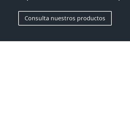
Consulta nuestros productos
Movista
Ahorra con 
que te da Movi