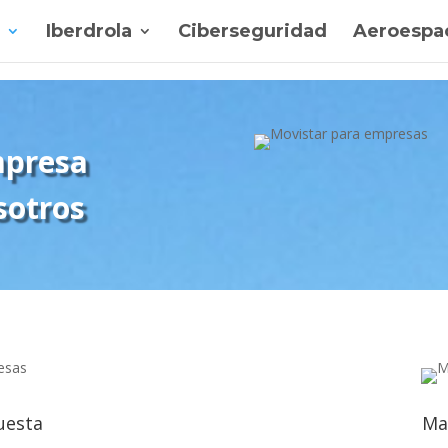
Iberdrola
Ciberseguridad
Aeroespac
mpresa
sotros
uesta
Ma