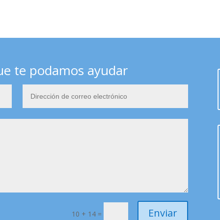
ue te podamos ayudar
Enviar
10 + 14
=