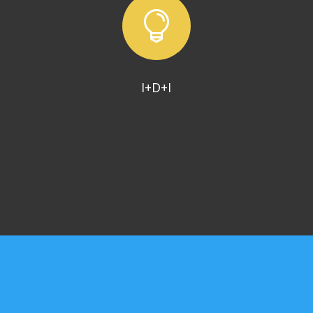

I+D+I