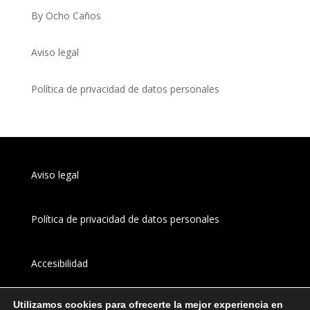
By Ocho Caños
Aviso legal
Política de privacidad de datos personales
Aviso legal
Política de privacidad de datos personales
Accesibilidad
Utilizamos cookies para ofrecerte la mejor experiencia en
Canal 
interno
 de información