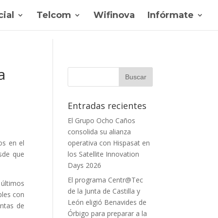
ial
Telcom
Wifinova
Infórmate
a
Entradas recientes
El Grupo Ocho Caños
consolida su alianza
os en el
operativa con Hispasat en
esde que
los Satellite Innovation
Days 2026
El programa Centr@Tec
 últimos
de la Junta de Castilla y
bles con
León eligió Benavides de
entas de
Órbigo para preparar a la