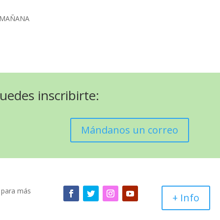
E MAÑANA
uedes inscribirte:
Mándanos un correo
s para más
+ Info