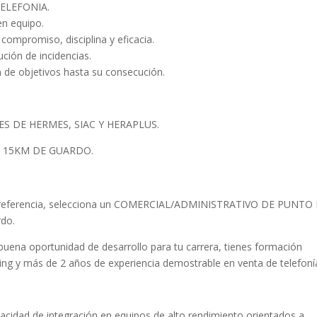
TELEFONIA.
en equipo.
compromiso, disciplina y eficacia.
ución de incidencias.
n de objetivos hasta su consecución.
S DE HERMES, SIAC Y HERAPLUS.
E 15KM DE GUARDO.
de referencia, selecciona un COMERCIAL/ADMINISTRATIVO DE PUNTO
do.
buena oportunidad de desarrollo para tu carrera, tienes formación
ng y más de 2 años de experiencia demostrable en venta de telefoní
acidad de integración en equipos de alto rendimiento orientados a