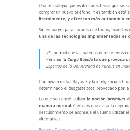
Una tecnología que es ilimitada, hasta que se ac
comprar un nuevo teléfono. Y es también está s
literalmente, y ofrezcan más autonomía en
Sin embargo, para sorpresa de todos, expertos e
una de las tecnologías implementadas es c
«Es normal que las baterías duren menos con
Pero
es la
Carga Rápida
la que provoca u
Expertos de la Universidad de Purdue en Indi
Con ayuda de los Rayos X y la inteligencia artific
determinado el desgaste total provocado por la 
Lo que sentenció: utilizar
la opción
‘premium’
d
manera normal
. Cierto es que evitar la degra
descubrimiento se aconseja al usuario utilizar 
alternativas.
Foto de Tecnología creado por rawpixel.com – 