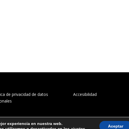
tica de privacidad de datos
Accesibilidad
onales
ejor experiencia en nuestra web.
Aceptar
s utilizamos o desactivarlas en los
ajustes
.