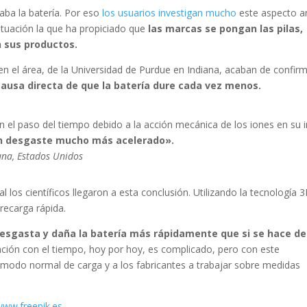
aba la batería. Por eso
los usuarios investigan mucho
este aspecto a
ituación la que ha propiciado que
las marcas se pongan las pilas,
 sus productos.
n el área, de la Universidad de Purdue en Indiana, acaban de confir
ausa directa de que la batería dure cada vez menos.
 el paso del tiempo debido a la acción mecánica de los iones en su in
n desgaste mucho más acelerado».
ana, Estados Unidos
ial los científicos llegaron a esta conclusión. Utilizando la tecnología 
recarga rápida.
esgasta y daña la batería más rápidamente que si se hace de
dación con el tiempo, hoy por hoy, es complicado, pero con este
el modo normal de carga y a los fabricantes a trabajar sobre medidas
www.freepik.es