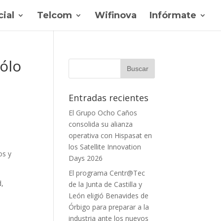
ial
Telcom
Wifinova
Infórmate
ólo
Entradas recientes
El Grupo Ocho Caños
consolida su alianza
operativa con Hispasat en
los Satellite Innovation
os y
Days 2026
El programa Centr@Tec
d,
de la Junta de Castilla y
León eligió Benavides de
Órbigo para preparar a la
industria ante los nuevos