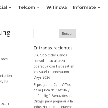
ial
Telcom
Wifinova
Infórmate
sung
Entradas recientes
El Grupo Ocho Caños
l mes
consolida su alianza
operativa con Hispasat en
los Satellite Innovation
entación
Days 2026
o, su
El programa Centr@Tec
de la Junta de Castilla y
León eligió Benavides de
Órbigo para preparar a la
as, la
industria ante los nuevos