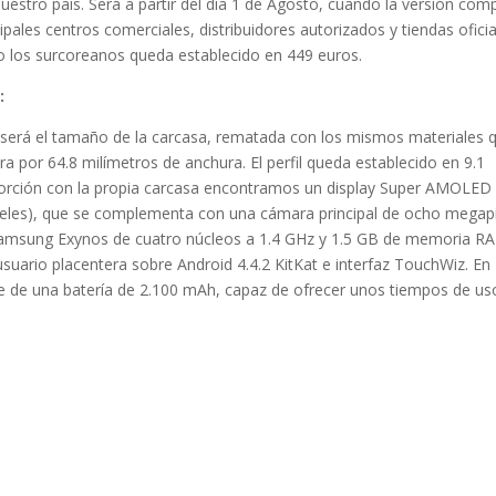
estro país. Será a partir del día 1 de Agosto, cuando la versión com
cipales centros comerciales, distribuidores autorizados y tiendas oficia
do los surcoreanos queda establecido en 449 euros.
:
i será el tamaño de la carcasa, rematada con los mismos materiales q
ura por 64.8 milímetros de anchura. El perfil queda establecido en 9.1
porción con la propia carcasa encontramos un display Super AMOLED 
xeles), que se complementa con una cámara principal de ocho megapí
Samsung Exynos de cuatro núcleos a 1.4 GHz y 1.5 GB de memoria R
usuario placentera sobre Android 4.4.2 KitKat e interfaz TouchWiz. En
le de una batería de 2.100 mAh, capaz de ofrecer unos tiempos de us