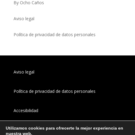
By Ocho Caños
Aviso legal
Política de privacidad de datos personales
Aviso legal
Política de privacidad de datos personales
Accesibilidad
Utilizamos cookies para ofrecerte la mejor experiencia en
Canal 
interno
 de información
nuestra web.