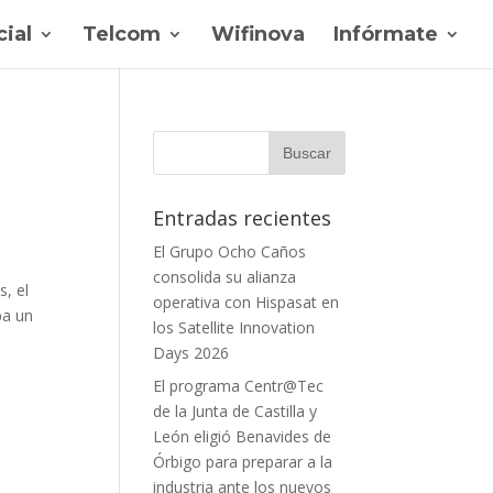
ial
Telcom
Wifinova
Infórmate
Entradas recientes
El Grupo Ocho Caños
consolida su alianza
s, el
operativa con Hispasat en
ba un
los Satellite Innovation
Days 2026
El programa Centr@Tec
de la Junta de Castilla y
León eligió Benavides de
Órbigo para preparar a la
industria ante los nuevos