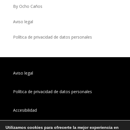
By Ocho Caños
Aviso legal
Política de privacidad de datos personales
Aviso legal
Política de privacidad de datos personales
Accesibilidad
Utilizamos cookies para ofrecerte la mejor experiencia en
Canal 
interno
 de información