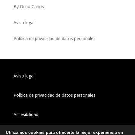
By Ocho Caños
Aviso legal
Política de privacidad de datos personales
Aviso legal
Política de privacidad de datos personales
Accesibilidad
Utilizamos cookies para ofrecerte la mejor experiencia en
Canal 
interno
 de información